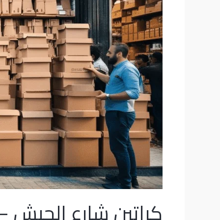
والنقل
كراتين شارع الجيش –