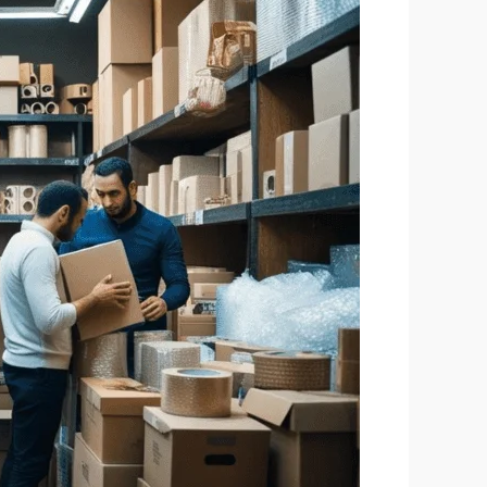
بيع
كراتين
فارغة
بالجيزة
–
دليل
شامل
لاحتياجات
التعبئة
والتغليف