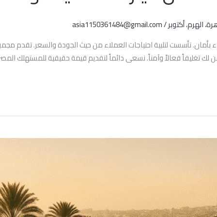
رة، الهرم، أكتوبر
/
asia1150361484@gmail.com
اء بأمان. تأسست لتلبية احتياجات العملاء من حيث الجودة والسعر. تقدم مج
ضمن لك تغليفاً فعالاً وآمناً. نسعى دائماً لتقديم قيمة حقيقية للمستهلك ال