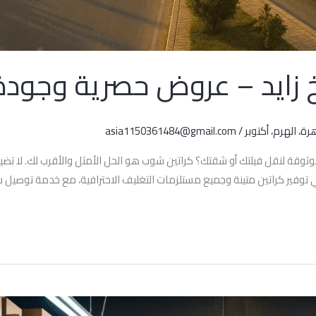
خ زايد – عروض حصرية وجودة
رة، الهرم، أكتوبر
/
asia1150361484@gmail.com
حث عن حلول تغليف موثوقة لنقل فيلتك أو شقتك؟ كراتين شوب هو الحل الأمثل والأقرب ل
ي توفير كراتين متينة وجميع مستلزمات التغليف الاحترافية، مع خدمة توصيل 