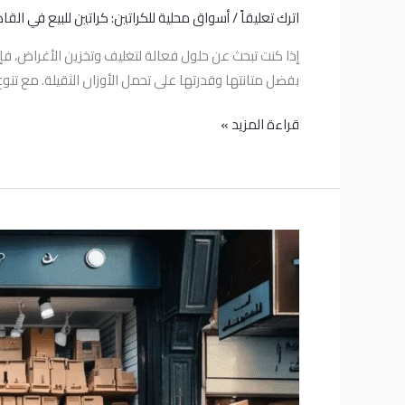
اترك تعليقاً
/
أسواق محلية للكراتين: كراتين للبيع في القاه
في
مصر
إذا كنت تبحث عن حلول فعالة لتغليف وتخزين الأغراض، فإن ك
–
بفضل متانتها وقدرتها على تحمل الأوزان الثقيلة. مع تنو
أفضل
الأسعار
قراءة المزيد »
والجودة
كراتين
شارع
الجيش
–
أفضل
خيارات
التغليف