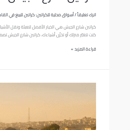
اترك تعليقاً
/
أسواق محلية للكراتين: كراتين للبيع في القاه
كراتين شارع الجيش هي الخيار الأفضل لتعبئة ونقل الأشي
كنت تتغيّر منزلك أو تخزّن أشياءك، كراتين شارع الجيش ت
قراءة المزيد »
كراتين
للبيع
في
الشيخ
زايد
–