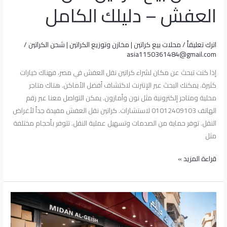
العفش – دليلك الكامل
اترك تعليقاً
/
محلات بيع كراتين | مخازن وتوزيع الكراتين | شحن الكراتين
/
asia1150361484@gmail.com
إذا كنت تبحث عن مكان لشراء كراتين نقل العفش في مصر، فهناك خيارات
كثيرة. يمكنك البحث عبر الإنترنت لاكتشاف أفضل الأماكن. هناك متاجر
محلية ومتاجر إلكترونية مثل نون وأمازون. يمكن التواصل معنا عبر رقم
الهاتف 01012409103 لاستشارات. كراتين نقل العفش مفيدة جداً لأغراض
النقل. توفر حماية من الصدمات وتسهيل عملية النقل. تتوفر بأحجام مختلفة
مثل
قراءة المزيد »
بيع
كراتين
فارغة