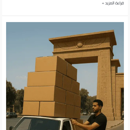
قراءة المزيد »
كراتين
فارغة
بحدائق
الأهرام
|
لحماية
أثاثك
وتوصيل
فوري
لكل
البوابات