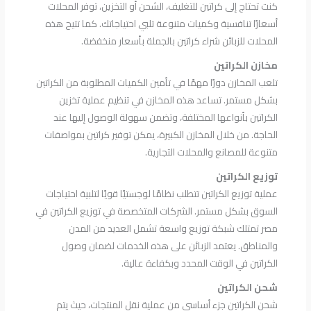
كنت تحتاج إلى كراتين للتغليف، الشحن أو التخزين، توفر المحلات
أسعارًا تنافسية وكميات متنوعة تلبي احتياجاتك. كما تتيح هذه
المحلات للزبائن شراء كراتين بالجملة بأسعار منخفضة.
مخازن الكراتين
تلعب المخازن دورًا مهمًا في تأمين الكميات المطلوبة من الكراتين
بشكل مستمر. تساعد هذه المخازن في تنظيم عملية تخزين
الكراتين بأنواعها المختلفة، وتضمن سهولة الوصول إليها عند
الحاجة. من خلال المخازن الكبيرة، يمكن توفير كراتين بمواصفات
متنوعة للمصانع والمحلات التجارية.
توزيع الكراتين
عملية توزيع الكراتين تتطلب نظامًا لوجستيًا قويًا لتلبية احتياجات
السوق بشكل مستمر. الشركات المتخصصة في توزيع الكراتين في
مصر تمتلك شبكة توزيع واسعة تشمل العديد من المدن
والمناطق. يعتمد الزبائن على هذه الخدمات لضمان وصول
الكراتين في الوقت المحدد وبكفاءة عالية.
شحن الكراتين
شحن الكراتين جزء أساسي من عملية نقل المنتجات، حيث يتم