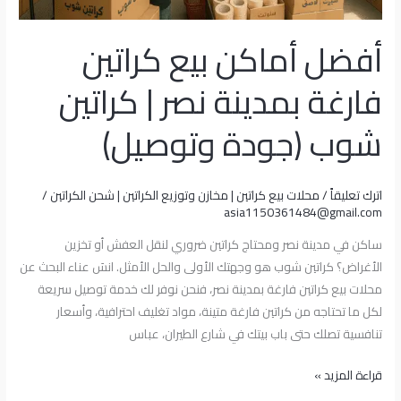
(جودة
وتوصيل)
أفضل أماكن بيع كراتين
فارغة بمدينة نصر | كراتين
شوب (جودة وتوصيل)
اترك تعليقاً
/
محلات بيع كراتين | مخازن وتوزيع الكراتين | شحن الكراتين
/
asia1150361484@gmail.com
ساكن في مدينة نصر ومحتاج كراتين ضروري لنقل العفش أو تخزين
الأغراض؟ كراتين شوب هو وجهتك الأولى والحل الأمثل. انسَ عناء البحث عن
محلات بيع كراتين فارغة بمدينة نصر، فنحن نوفر لك خدمة توصيل سريعة
لكل ما تحتاجه من كراتين فارغة متينة، مواد تغليف احترافية، وأسعار
تنافسية تصلك حتى باب بيتك في شارع الطيران، عباس
قراءة المزيد »