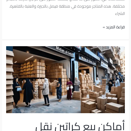
مختلفة. هذه المتاجر موجودة في منطقة فيصل بالجيزة والعتبة بالقاهرة.
الشراء
قراءة المزيد »
أماكن
بيع
كراتين
نقل
العفش
–
دليلك
الكامل
أماكن بيع كراتين نقل