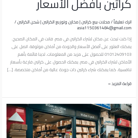
كراتين بأفضل الأسعار
اترك تعليقاً
/
محلات بيع كراتين | مخازن وتوزيع الكراتين | شحن الكراتين
/
asia1150361484@gmail.com
إذا كنت تبحث عن مكان لشراء الكراتين في مصر، فانت في المكان الصحيح.
يمكنك العثور على أفضل الأسعار والجودة من أماكن موثوقة. اتصل على
01012409103 للحصول على مزيد من المعلومات. لدينا قائمة بأهم
الأماكن لشراء الكراتين في مصر. يمكنك الحصول على كراتين فارغة بأسعار
تنافسية. كما يمكنك شراء كراتين ذات جودة عالية من أماكن متخصصة. […]
قراءة المزيد »
أفضل
محل
بيع
كراتين