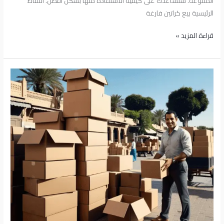
المتنوعة. سنساعدك على كيفية الاستفادة منها بشكل أفضل. النقاط
الرئيسية بيع كراتين فارغة
قراءة المزيد »
بيع
كراتين
فارغة
بالدقي
–
عروض
مميزة
وأسعار
منافسة