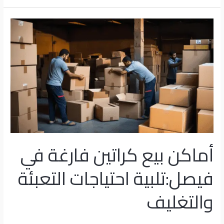
أماكن
بيع
كراتين
فارغة
في
فيصل:تلبية
احتياجات
التعبئة
والتغليف
أماكن بيع كراتين فارغة في
فيصل:تلبية احتياجات التعبئة
والتغليف