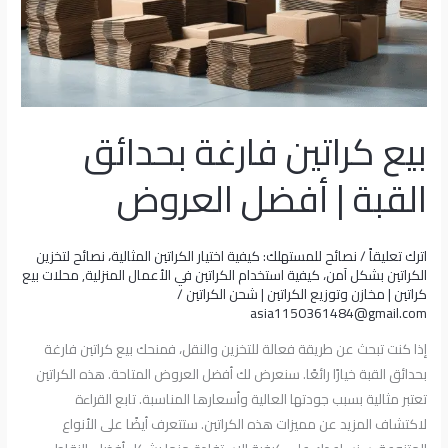
بيع كراتين فارغة بحدائق
القبة | أفضل العروض
اترك تعليقاً
/
نصائح للمستهلك: كيفية اختيار الكراتين المثالية، نصائح لتخزين
الكراتين بشكل آمن، كيفية استخدام الكراتين في الأعمال المنزلية
,
محلات بيع
كراتين | مخازن وتوزيع الكراتين | شحن الكراتين
/
asia1150361484@gmail.com
إذا كنت تبحث عن طريقة فعالة للتخزين والنقل، فمنحك بيع كراتين فارغة
بحدائق القبة خيارًا رائعًا. سنعرض لك أفضل العروض المتاحة. هذه الكراتين
تعتبر مثالية بسبب جودتها العالية وأسعارها المناسبة. تابع القراءة
لاكتشاف المزيد عن مميزات هذه الكراتين. ستتعرف أيضًا على الأنواع