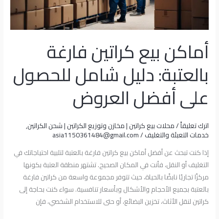
للحصول
على
أفضل
أماكن بيع كراتين فارغة
العروض
بالعتبة: دليل شامل للحصول
على أفضل العروض
اترك تعليقاً
/
محلات بيع كراتين | مخازن وتوزيع الكراتين | شحن الكراتين
,
خدمات التعبئة والتغليف
/
asia1150361484@gmail.com
إذا كنت تبحث عن أفضل أماكن بيع كراتين فارغة بالعتبة لتلبية احتياجاتك في
التغليف أو النقل، فأنت في المكان الصحيح. تشتهر منطقة العتبة بكونها
مركزًا تجاريًا نابضًا بالحياة، حيث تتوفر مجموعة واسعة من كراتين فارغة
بالعتبة بجميع الأحجام والأشكال وبأسعار تنافسية. سواء كنت بحاجة إلى
كراتين لنقل الأثاث، تخزين البضائع، أو حتى للاستخدام الشخصي، فإن