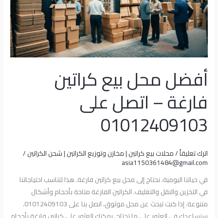
فارغة
–
اتصل
على
01012409103
أفضل محل بيع كراتين
فارغة – اتصل على
01012409103
اترك تعليقاً
/
محلات بيع كراتين | مخازن وتوزيع الكراتين | شحن الكراتين
/
asia1150361484@gmail.com
في حياتنا اليومية، نحتاج إلى محل بيع كراتين فارغة. هذا لتناسب احتياجاتنا
في التخزين والنقل والتغليف. الكراتين الفارغة متاحة بأحجام وأشكال
متنوعة. إذا كنت تبحث عن محل موثوق، اتصل بنا على 01012409103.
سنساعدك في العثور على ما تحتاج. يمكنك العثور على كراتين فارغة بأحجام