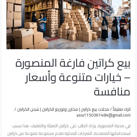
المنصورة
–
خيارات
متنوعة
وأسعار
منافسة
بيع كراتين فارغة المنصورة
– خيارات متنوعة وأسعار
منافسة
اترك تعليقاً
/
محلات بيع كراتين | مخازن وتوزيع الكراتين | شحن الكراتين
/
asia1150361484@gmail.com
في مدينة المنصورة، يزداد الطلب على كراتين التعبئة والتغليف. هذا بسبب
استخداماتها المتعددة. الشركات المحلية تقدم مجموعة متنوعة من كراتين