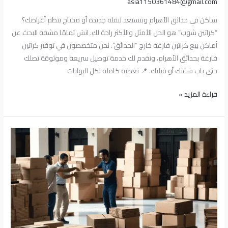
asia1150361484@gmail.com
ساكن في حدائق الأهرام وبتستعد لنقلة جديدة أو محتاج تنظم أغراضك؟
“كراتين شوب” هو الحل الأمثل والأكثر راحة لك. انسَ تمامًا مشقة البحث عن
أماكن بيع كراتين فارغة خارج “الحدائق”. نحن متخصصون في توفير كراتين
فارغة بحدائق الأهرام، ونقدم لك خدمة توصيل سريعة وموثوقة تصلك
حتى باب شقتك أو فيلتك. 📍 تغطية كاملة لكل البوابات
قراءة المزيد »
بيع
كراتين
فارغة
بحدائق
القبة
|
أفضل
العروض