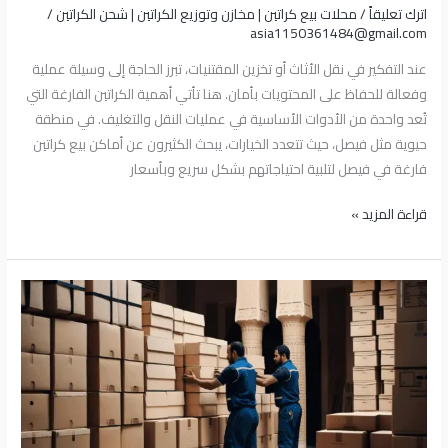
اترك تعليقاً
/
محلات بيع كراتين | مخازن وتوزيع الكراتين | شحن الكراتين
/
asia1150361484@gmail.com
عند التفكير في نقل الأثاث أو تخزين المقتنيات، تبرز الحاجة إلى وسيلة عملية
وفعالة للحفاظ على المحتويات بأمان. هنا تأتي أهمية الكراتين الفارغة التي
تُعد واحدة من الأدوات الأساسية في عمليات النقل والتغليف. في منطقة
حيوية مثل فيصل، حيث تتعدد الخيارات، يبحث الكثيرون عن أماكن بيع كراتين
فارغة في فيصل لتلبية احتياجاتهم بشكل سريع وبأسعار
قراءة المزيد »
أماكن
بيع
كراتين
فارغة
بالعتبة:
دليل
شامل