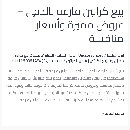
بيع كراتين فارغة بالدقي –
عروض مميزة وأسعار
منافسة
اترك تعليقاً
/
Uncategorized
,
الدليل الشامل للكراتين
,
محلات بيع كراتين |
مخازن وتوزيع الكراتين | شحن الكراتين
/
asia1150361484@gmail.com
بيع كراتين فارغة بالدقي الحاجة إلى كراتين فارغة في الدقي تزداد. هذا بسبب
استخدامها في النقل والتخزين والتغليف. نقدم لكم خيارًا لشراء كراتين فارغة
بأسعار منافسة وعروض خاصة. كراتيننا الفارغة ذات جودة عالية وتنوع. هذا
يسهل استخدامها بطرق مبتكرة. اكتشفوا المزيد عن عروضنا المميزة وكيف
يمكنكم الاستفادة منها. نقاط رئيسية تزايد الطلب على كراتين فارغة
قراءة المزيد »