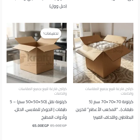
(دبل وول)
السعر
السعر
الأصلي
الحالي
تخفيضات!
هو:
هو:
65.00EGP.
85.00EGP.
كراتين فارغة للبيع بجميع المقاسات
كراتين فارغة للبيع بجميع المقاسات
والخامات
والخامات
كرتونة 70×70×70 سم (5
كرتونة نقل (50×50×50 سم) – 5
طبقات).. “المكعب الأعظم” لتخزين
طبقات | الجوكر للملابس، الحلل،
البطاطين واللحاف الفيبر!
وأدوات المطبخ
65.00
EGP
85.00
EGP