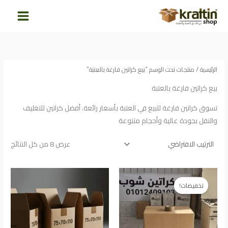
خطي
لى
لمحتوى
الرئيسية
/ منتجات تحت الوسم “بيع كراتين فارغة بالعتبة”
بيع كراتين فارغة بالعتبة
تسوق كراتين فارغة للبيع في العتبة بأسعار رائعة. أفضل كراتين للتغليف
والنقل بجودة عالية وأحجام متنوعة
عرض ⁦8⁩ من كل النتائج
السعر
السعر
الأصلي
الحالي
تخفيضات!
هو:
هو:
105.00EGP.
120.00EGP.