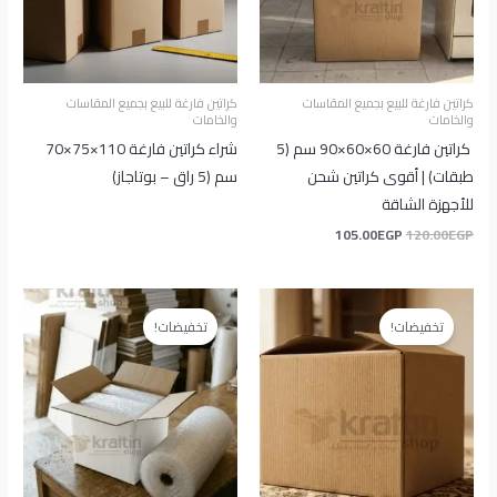
كراتين فارغة للبيع بجميع المقاسات
كراتين فارغة للبيع بجميع المقاسات
والخامات
والخامات
كراتين فارغة 60×60×90 سم (5
شراء كراتين فارغة 110×75×70
طبقات) | أقوى كراتين شحن
سم (5 راق – بوتاجاز)
للأجهزة الشاقة
105.00
EGP
120.00
EGP
السعر
السعر
السعر
السعر
الأصلي
الحالي
الأصلي
الحالي
تخفيضات!
تخفيضات!
هو:
هو:
هو:
هو:
25.00EGP.
35.00EGP.
80.00EGP.
95.00EGP.