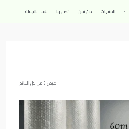
المنتجات
من نحن
اتصل بنا
شحن بالجملة
عرض ⁦2⁩ من كل النتائج