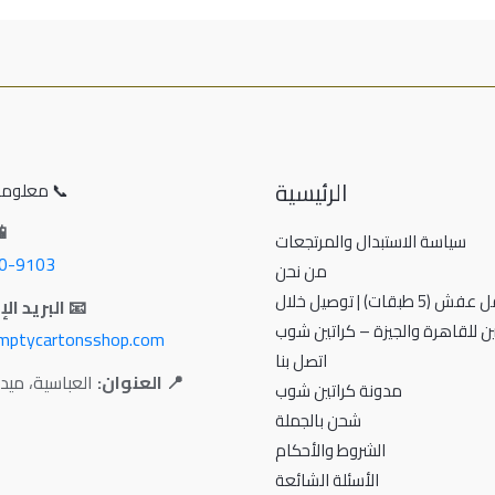
الرئيسية
📞 معلوما
📱
سياسة الاستبدال والمرتجعات
0-9103
من نحن
كراتين نقل عفش (5 طبقات) | توصيل خلال
📧 البريد ال
ن للقاهرة والجيزة – كراتين شوب
mptycartonsshop.com
اتصل بنا
📍 العنوان:
العباسية، ميد
مدونة كراتين شوب
شحن بالجملة
الشروط والأحكام
الأسئلة الشائعة