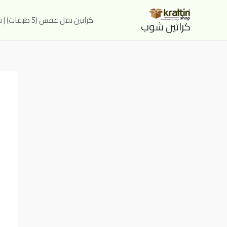
خطي
لى
كراتين نقل عفش (5 طبقات) | توصيل خلال ساعتين للقاهرة والجيزة – كراتين شوب
كراتين شوب
لمحتوى