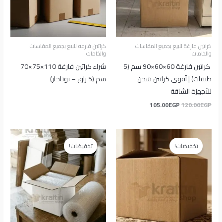
كراتين فارغة للبيع بجميع المقاسات
كراتين فارغة للبيع بجميع المقاسات
والخامات
والخامات
كراتين فارغة 60×60×90 سم (5
شراء كراتين فارغة 110×75×70
طبقات) | أقوى كراتين شحن
سم (5 راق – بوتاجاز)
للأجهزة الشاقة
105.00
EGP
120.00
EGP
السعر
السعر
السعر
السعر
الأصلي
الحالي
الأصلي
الحالي
تخفيضات!
تخفيضات!
هو:
هو:
هو:
هو:
25.00EGP.
35.00EGP.
80.00EGP.
95.00EGP.