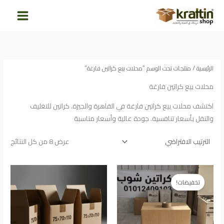
خطي
لى
لمحتوى
الرئيسية
/ منتجات تحت الوسم “محلات بيع كراتين فارغة”
محلات بيع كراتين فارغة
اكتشف محلات بيع كراتين فارغة في القاهرة والجيزة. كراتين للتغليف
والنقل بأسعار تنافسية. جودة عالية وأسعار مناسبة
عرض ⁦8⁩ من كل النتائج
السعر
السعر
الأصلي
الحالي
تخفيضات!
هو:
هو:
105.00EGP.
120.00EGP.