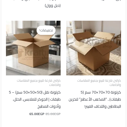
(دبل وول)
السعر
السعر
الأصلي
الحالي
تخفيضات!
هو:
هو:
65.00EGP.
85.00EGP.
كراتين فارغة للبيع بجميع المقاسات
كراتين فارغة للبيع بجميع المقاسات
والخامات
والخامات
كرتونة 70×70×70 سم (5
كرتونة نقل (50×50×50 سم) – 5
طبقات).. “المكعب الأعظم” لتخزين
طبقات | الجوكر للملابس، الحلل،
البطاطين واللحاف الفيبر!
وأدوات المطبخ
65.00
EGP
85.00
EGP