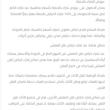
عروض الشراء بالجملة
يمكن الحصول على عروض شراء بالجملة بأسعار منافسة عند شراء الكثير.
تصل نسبة الخصومات إلى 30%. شراء الكراتين بالجملة يعتبر خيارًا اقتصاديًا
وفعالًا.
شركة السلام تقدم كراتين مقوى كبيرة بأسعار تنافسية. تتميز بالجودة
والمتانة. كما توفر خدمات كراتين شحن دولي وكراتين تخزين أدوات.
نصائح هامة عند شراء كراتين نقل العفش
عند شراء كراتين نقل العفش، من المهم النظر في الجودة والأسعار. يمكنك
أيضًا الاستفسار عن خدمات ما بعد البيع. هنا بعض
نصائح شراء كراتين نقل
العفش
لتساعدك في اختيار أفضل:
شركة الوطنية لنقل الأثاث في الكويت تقدم سيارات مصممة خصيصًا. كما
لديها رافعات لرفع ونقل الأثاث بأمان. تستخدم تقنيات حديثة لضمان النقل
الآمن.
من
نصائح شراء كراتين نقل العفش
الأخرى، فكر في تجميع الأثاث قبل
النقل. يمكنك أيضًا فك وتغليف الأثاث بعناية. لا تنسى الكتابة على الدواليب
وتنظيف الأجهزة الكهربائية.