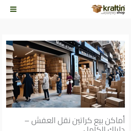
خطي
لى
لمحتوى
أماكن بيع كراتين نقل العفش –
دليلك الكامل