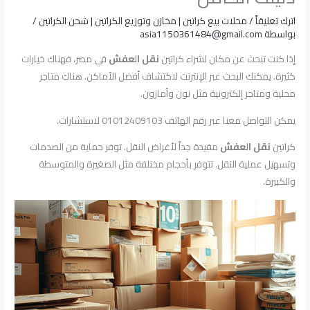
اترك تعليقاً
/
محلات بيع كراتين | مخازن وتوزيع الكراتين | شحن الكراتين
/
بواسطة
asia1150361484@gmail.com
إذا كنت تبحث عن مكان لشراء كراتين
نقل العفش
في مصر، فهناك خيارات
كثيرة. يمكنك البحث عبر الإنترنت لاكتشاف أفضل الأماكن. هناك متاجر
محلية ومتاجر إلكترونية مثل نون وأمازون.
يمكن التواصل معنا عبر رقم الهاتف 01012409103 لاستشارات.
كراتين
نقل العفش
مفيدة جداً لأغراض النقل. توفر حماية من الصدمات
وتسهيل عملية النقل. تتوفر بأحجام مختلفة مثل الصغيرة والمتوسطة
والكبيرة.