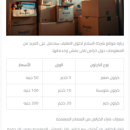
زيارة موقع شركة السلام لحلول التغليف ستحصل على المزيد من
المعلومات حول
كراتين نقل عفش
وخدماتها.
نوع الكرتون
الوزن
الأسعار
كرتون صغير
5 كجم
50 جنيه
كرتون متوسط
10 كجم
100 جنيه
كرتون كبير
20 كجم
200 جنيه
مميزات شراء الكراتين من المصادر المعتمدة
شراء الكراتين من
أماكن بيع كراتين نقل العفش
المعتمدة يضمن لك جودة