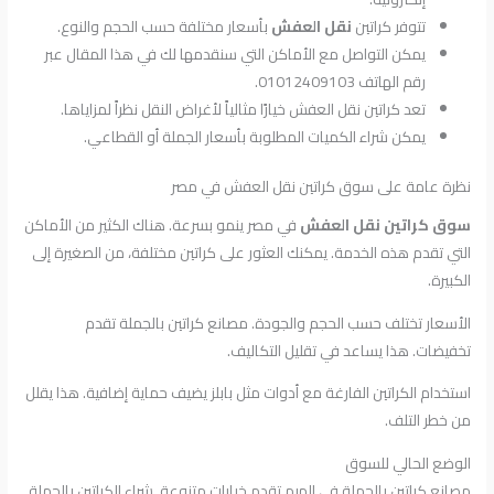
تتوفر كراتين
نقل العفش
بأسعار مختلفة حسب الحجم والنوع.
يمكن التواصل مع الأماكن التي سنقدمها لك في هذا المقال عبر
رقم الهاتف 01012409103.
تعد كراتين نقل العفش خيارًا مثالياً لأغراض النقل نظراً لمزاياها.
يمكن شراء الكميات المطلوبة بأسعار الجملة أو القطاعي.
نظرة عامة على سوق كراتين نقل العفش في مصر
سوق كراتين نقل العفش
في مصر ينمو بسرعة. هناك الكثير من الأماكن
التي تقدم هذه الخدمة. يمكنك العثور على كراتين مختلفة، من الصغيرة إلى
الكبيرة.
الأسعار تختلف حسب الحجم والجودة. مصانع كراتين بالجملة تقدم
تخفيضات. هذا يساعد في تقليل التكاليف.
استخدام الكراتين الفارغة مع أدوات مثل بابلز يضيف حماية إضافية. هذا يقلل
من خطر التلف.
الوضع الحالي للسوق
مصانع كراتين بالجملة في الهرم تقدم خيارات متنوعة. شراء الكراتين بالجملة