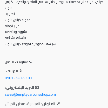
كراتين نقل عفش (5 طبقات) | توصيل خلال ساعتين للقاهرة والجيزة – كراتين
شوب
اتصل بنا
مدونة كراتين شوب
شحن بالجملة
الشروط والأحكام
الأسئلة الشائعة
سياسة الخصوصية لموقع كراتين شوب
📞 معلومات الاتصال
📱 الهاتف:
0101-240-9103
📧 البريد الإلكتروني:
sales@emptycartonsshop.com
📍 العنوان:
العباسية، ميدان الجيش