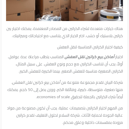
هناك خيارات متعددة لشراء الكراتين من المصادر المعتمدة. يمكنك اختيار بين
كراتين بلاستيك أو خشب. اختر الخيار الذي يتناسب مع احتياجاتك وميزانيتك.
كيفية اختيار الكراتين المناسبة لنقل العفش
اختيار
أماكن بيع كراتين نقل العفش
المناسب يتطلب مراعاة عدة عوامل.
أولاً، يجب أن تتناسب الكراتين مع حجم ونوع العفش. على سبيل المثال،
الكراتين الصغيرة مناسبة للعفش الصغير، بينما الكبيرة للعفش الكبير.
شركة البيان تقدم مجموعة متنوعة من
أماكن بيع كراتين نقل العفش
،
منها صغيرة، متوسطة، كبيرة، وفائقة الكبر، ووزن يصل إلى 50 كجم. يمكنك
أيضاً شراء الكراتين بالجملة لتحقيق economies of scale.
من المهم اختيار الكراتين بتصميمات عملية. يجب أن تكون مصنوعة من مواد
عالية الجودة لحماية الأثاث. شركة السلام لحلول التغليف تقدم كراتين
مزودة بمقسمات داخلية وغلق محكم.