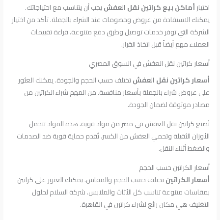
اختيار
أماكن بيع كراتين نقل العفش
يجب أن يتناسب مع احتياجاتك.
يمكنك الاستفادة من عروض وخصومات عند الشراء بالجملة. تأكد من اختيار
الشركة التي توفر خدمات توصيل وطرق دفع متنوعة. قراءة تقييمات
العملاء مهم أيضاً قبل اتخاذ القرار.
أسعار كراتين نقل العفش في السوق المصري
أسعار كراتين نقل العفش
تختلف حسب الحجم والجودة. يمكنك العثور
على عروض شراء بالجملة بأسعار منافسة. من المهم شراء الكراتين من
مصادر موثوقة لضمان الجودة.
تُصنع كراتين نقل العفش في مصر من مواد قوية. هذه المواد تتحمل
الأوزان الثقيلة وتحمي العفش من الكسر. تُقدم حماية قوية ضد الصدمات
والضغط أثناء النقل.
أسعار الكراتين حسب الحجم
أسعار الكراتين
تختلف حسب الحجم والمقاس. يمكنك العثور على كراتين
بمقاسات متنوعة تناسب كل الأثاث والملابس. شركة السلام لحلول
التغليف هي مكان رائع لشراء كراتين في القاهرة.