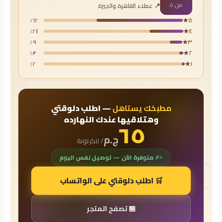
من ٥
📍 عملاء القاهرة والجيزة
٥★
٦٢٪
٤★
٢٤٪
٣★
٩٪
٢★
٣٪
١★
٢٪
مطبخك يستاهل
— اطلب دلوقتي
وهتلاقيها عندك النهارده
٦٥
ج.م
/ للكرتونة
⚡ متوفرة الآن — توصيل نفس اليوم
🛒 اطلب دلوقتي على الواتساب
🏪 تصفح المتجر