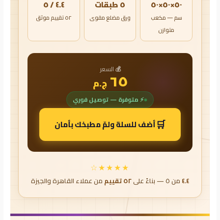
٥٠×٥٠×٥٠
٥ طبقات
٤.٤ / ٥
سم — مكعب
ورق مضلع مقوى
٥٢ تقييم موثق
متوازن
💰 السعر
٦٥
ج.م
⚡ متوفرة — توصيل فوري
🛒
أضف للسلة ولمّ مطبخك بأمان
★★★★☆
٤.٤
من ٥ — بناءً على
٥٢ تقييم
من عملاء القاهرة والجيزة