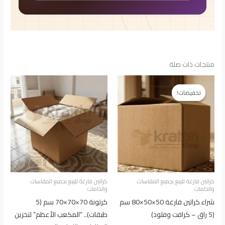
منتجات ذات صلة
السعر
السعر
الأصلي
الحالي
تخفيضات!
تخفيضات!
هو:
هو:
80.00EGP.
95.00EGP.
كراتين فارغة للبيع بجميع المقاسات
كراتين فارغة للبيع بجميع المقاسات
والخامات
والخامات
شراء كراتين فارغة 50×50×80 سم
كرتونة 70×70×70 سم (5
(5 راق – كرافت وفلود)
طبقات).. “المكعب الأعظم” لتخزين