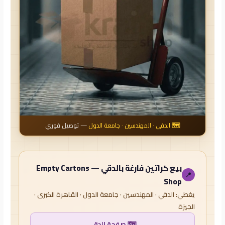
🗺️ الدقي · المهندسين · جامعة الدول
— توصيل فوري
بيع كراتين فارغة بالدقي — Empty Cartons
📍
Shop
يغطي: الدقي · المهندسين · جامعة الدول · القاهرة الكبرى ·
الجيزة
🗺️ صفحة الدقي