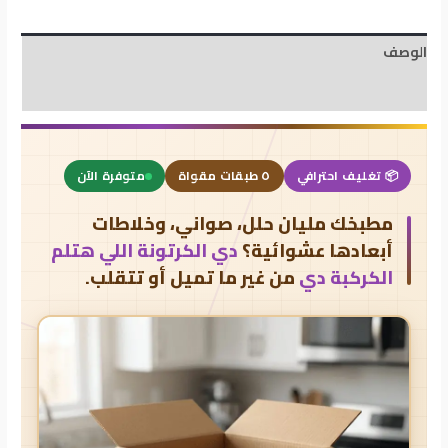
الوصف
مراجعات (0)
📦 تغليف احترافي
٥ طبقات مقواة
متوفرة الآن
مطبخك مليان حلل، صواني، وخلاطات
أبعادها عشوائية؟
دي الكرتونة اللي هتلم
الكركبة دي
من غير ما تميل أو تتقلب.