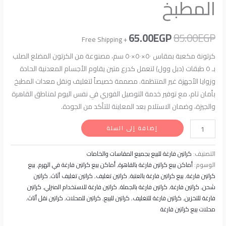
المطبخ
65.00
EGP
85.00
EGP
+ Free Shipping
كرتونة مكعبة بمقاس ٥٠×٥٠×٥٠ سم، مصنوعة من الكرتون المضلع الصلب
بـ ٥ طبقات (دبل وول) لتعمل كدرع متين يقاوم الأجسام المعدنية الحادة
وزوايا الأجهزة غير المنتظمة. مصممة خصيصاً لتغليف ونقل معدات المطبخ
بأمان تام، مع توفير خدمة التوصيل الفوري في نفس اليوم لمناطق القاهرة
والجيزة، وضمان الاستلام بعد المعاينة للتأكد من الجودة.
إضافة إلى السلة
التصنيف:
كراتين فارغة للبيع بجميع المقاسات والخامات
الوسوم:
أماكن بيع كراتين فارغة بالقاهرة
,
أماكن بيع كراتين فارغة في الهرم
,
بيع
كراتين فارغة
,
بيع كراتين فارغة بالعتبة
,
كراتين تغليف
,
كراتين تغليف أثاث
,
كراتين
شحن
,
كراتين فارغة
,
كراتين فارغة بالجملة
,
كراتين فارغة للاستخدام المنزلي
,
كراتين
فارغة للتخزين
,
كراتين فارغة للتغليف
,
كراتين للبيع
,
كراتين للمحلات
,
كراتين نقل أثاث
,
محلات بيع كراتين فارغة