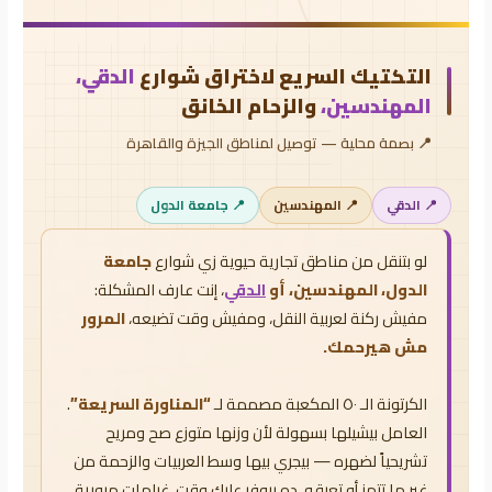
التكتيك السريع لاختراق شوارع
الدقي،
المهندسين،
والزحام الخانق
📍 بصمة محلية — توصيل لمناطق الجيزة والقاهرة
📍 الدقي
📍 المهندسين
📍 جامعة الدول
لو بتنقل من مناطق تجارية حيوية زي شوارع
جامعة
الدول، المهندسين، أو
الدقي
، إنت عارف المشكلة:
مفيش ركنة لعربية النقل، ومفيش وقت تضيعه،
المرور
مش هيرحمك.
الكرتونة الـ ٥٠ المكعبة مصممة لـ
“المناورة السريعة”
.
العامل بيشيلها بسهولة لأن وزنها متوزع صح ومريح
تشريحياً لضهره — بيجري بيها وسط العربيات والزحمة من
غير ما تتهز أو تعيقه. ده بيوفر عليك وقت، غرامات مرورية،