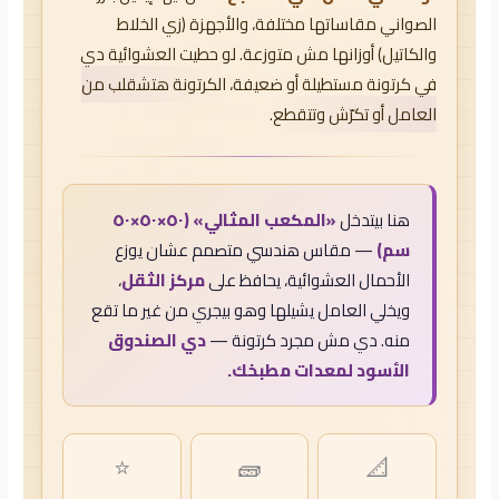
الصواني مقاساتها مختلفة، والأجهزة (زي الخلاط
والكاتيل) أوزانها مش متوزعة. لو حطيت العشوائية دي
في كرتونة مستطيلة أو ضعيفة،
الكرتونة هتشقلب من
العامل أو تكرّش وتتقطع.
هنا بيتدخل
«المكعب المثالي» (٥٠×٥٠×٥٠
سم)
— مقاس هندسي متصمم عشان يوزع
الأحمال العشوائية، يحافظ على
مركز الثقل
،
ويخلي العامل يشيلها وهو بيجري من غير ما تقع
منه. دي مش مجرد كرتونة —
دي الصندوق
الأسود لمعدات مطبخك.
⭐
🧱
📐