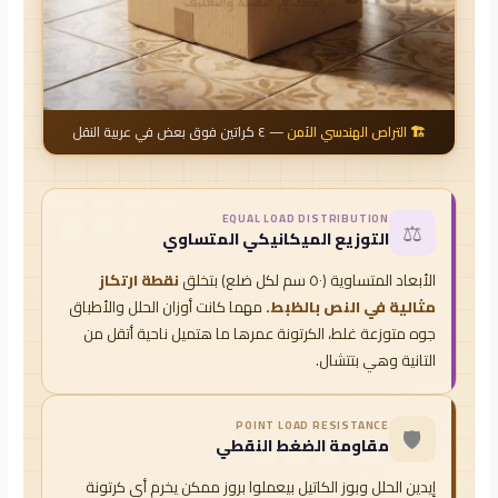
🏗️ التراص الهندسي الآمن
— ٤ كراتين فوق بعض في عربية النقل
EQUAL LOAD DISTRIBUTION
⚖️
التوزيع الميكانيكي المتساوي
الأبعاد المتساوية (٥٠ سم لكل ضلع) بتخلق
نقطة ارتكاز
مثالية في النص بالظبط.
مهما كانت أوزان الحلل والأطباق
جوه متوزعة غلط، الكرتونة عمرها ما هتميل ناحية أتقل من
التانية وهي بتتشال.
POINT LOAD RESISTANCE
🛡️
مقاومة الضغط النقطي
إيدين الحلل وبوز الكاتيل بيعملوا بروز ممكن يخرم أي كرتونة