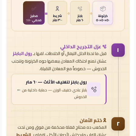
✅
🎗️
🫧
📦
=
+
+
كرتونة
بابلز
شريط
مطبخ
٥٠×٥٠×٥٠
٦٠ متر
٣٠٠ متر
محمي ١٠٠٪
🫧 عزل التجريح الداخلي
١
قبل ما تحط الحلل التيفال أو الخلاطات، لفها بـ
رول البابلز
عشان تمنع احتكاك المعادن ببعضها جوه الكرتونة وتتجنب
الخدوش — خصوصاً مع المعادن التقيلة.
رول بابلز لتغليف الأثاث — ٦٠ متر
🫧
←
بابلز عادي خفيف الوزن — حماية داخلية من
الخدوش
🎗️ ختم الأمان
٢
المكعب ده محتاج قفلة محكمة من فوق ومن تحت
عشان التراب مايدخلش لأدوات الأكل. اقفله بـ
الشريط