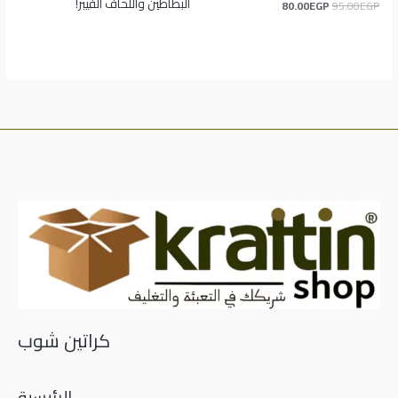
البطاطين واللحاف الفيبر!
80.00
EGP
95.00
EGP
كراتين شوب
الرئيسية