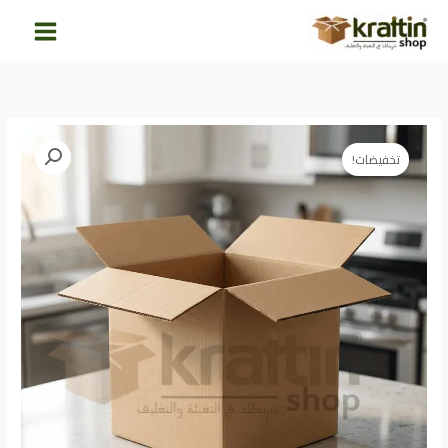
خطي
لى
لمحتوى
كمية
السعر
السعر
تخفيضات!
كرتونة
الأصلي
الحالي
نقل
(50×50×50
هو:
هو:
سم)
65.00EGP.
85.00EGP.
-
5
طبقات
|
الجوكر
للملابس،
الحلل،
وأدوات