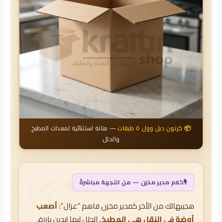
📦 كرتون دبل وول ٥ طبقات
— متانة استثنائية لمعدات المطبخ
والحلل
🎙️
كلام مدير مخزن — من التجربة مباشرةً
هجيبهالك من الأخر كمدير مخزن فاهم “عزال”:
أصعب
أوضة في النقل هي المطبخ.
الحلل ليها إيدين بارزة،