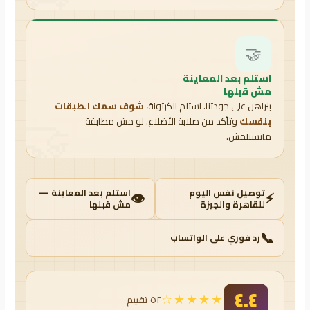
🤝
استلم بعد المعاينة
مش قبلها
بنراهن على جودتنا. استلم الكرتونة،
شوف سمك الطبقات
بنفسك
وتأكد من صلابة الأضلاع. لو مش مطابقة —
ماتستلمش.
توصيل نفس اليوم
استلم بعد المعاينة —
👁️
⚡
للقاهرة والجيزة
مش قبلها
📞
رد فوري على الواتساب
٤.٤
★★★★☆
٥٢ تقييم