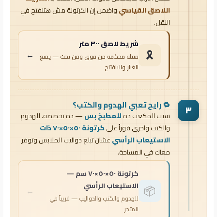
اللاصق القياسي
واضمن إن الكرتونة مش هتنفتح في
النقل.
شريط لاصق ٣٠٠ متر
🎗️
←
قفلة محكمة من فوق ومن تحت — يمنع
الغبار والانفتاح
🔁 رايح تعبي الهدوم والكتب؟
٣
سيب المكعب ده
للمطبخ بس
— ده تخصصه. للهدوم
والكتب واجري فوراً على
كرتونة ٥٠×٥٠×٧٠ ذات
الاستيعاب الرأسي
عشان تبلع دواليب الملابس وتوفر
معاك في المساحة.
كرتونة ٥٠×٥٠×٧٠ سم —
الاستيعاب الرأسي
📦
←
للهدوم والكتب والدواليب — قريباً في
المتجر