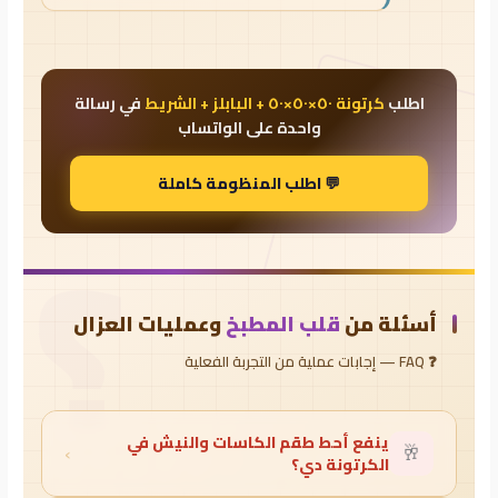
اطلب
كرتونة ٥٠×٥٠×٥٠ + البابلز + الشريط
في رسالة
واحدة على الواتساب
💬 اطلب المنظومة كاملة
؟
أسئلة من
قلب المطبخ
وعمليات العزال
❓ FAQ — إجابات عملية من التجربة الفعلية
ينفع أحط طقم الكاسات والنيش في
›
🥂
الكرتونة دي؟