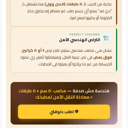
عادية من الجنب. الـ
٥ طبقات (الدبل وول)
هنا بتشتغل كـ
“درع صد” يمنع أي جسم صلب غير منتظم إنه يخترق جدار
الكرتونة أو يخليها تنبعج لبرة.
PERFECT STACKING
🏗️
التراص الهندسي الآمن
عشان هي مكعب هندسي سليم، تقدر ترص
٤ أو ٥ كراتين
فوق بعض
في نص عربية النقل، وهيفضلوا ثابتين زي عمود
الخرسانة من غير ما يريّحوا أو يميلوا في المطبات.
هندسة مش صدفة —
مكعب ٥٠ سم + ٥ طبقات
= معادلة النقل الآمن لمطبخك
💬 اطلب دلوقتي