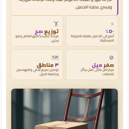
وبيسرع عملية التحميل.
🏋️
⚡
٥٠٪
توزيع
صح
أسرع في التحميل مقارنة بالكرتونة
مريحة تشريحياً لضهر العامل وهو
المستطيلة
بيجري
🗺️
🚫
صفر
ميل
٣
مناطق
مركز ثقل مثالي مش بيتأثر
توصيل سريع للدقي والمهندسين
بالمطبات
وجامعة الدول