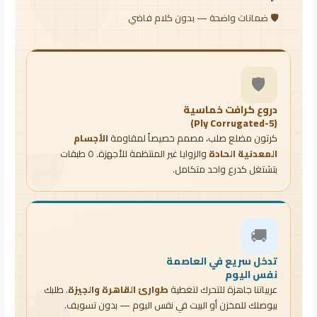
🛡️
🛡️ ضمانات واضحة — بدون كلام فاضي
🛡️
دروع كرافت خماسية
(5-Ply Corrugated)
كرتون مضلع صلب، مصمم خصيصاً لمقاومة
الأجسام
المعدنية الحادة
والزوايا غير المنتظمة للأجهزة. ٥ طبقات
بتشتغل كدرع واحد متكامل.
🚚
تدخل سريع في العاصمة
نفس اليوم
عربياتنا جاهزة للتحرك لتغطية
طوارئ القاهرة والجيزة
. طلبك
بيوصلك للمخزن أو البيت في نفس اليوم — بدون تسويف.