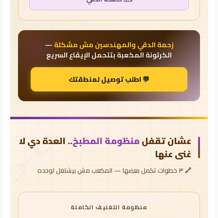
زحمة الدقي والمهندسين مش مشكلة
—
📍
الكرتونة المكعبة بتتحمل الإيقاع السريع
💬 اطلب توصيل لمنطقتك
🔗
عشان تقفل
منظومة المطبخ
.. العدة دي لا
غنى عنها
🔗 ٣ خطوات تكمل بعضها — المكعب مش بيشتغل لوحده
منظومة التغليف الكاملة